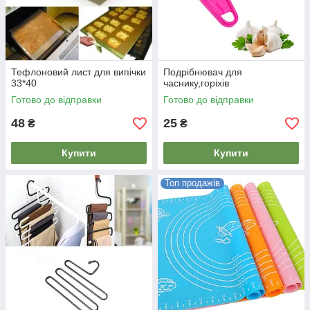
Тефлоновий лист для випічки
Подрібнювач для
33*40
часнику,горіхів
Готово до відправки
Готово до відправки
48
25
₴
₴
Купити
Купити
Топ продажів