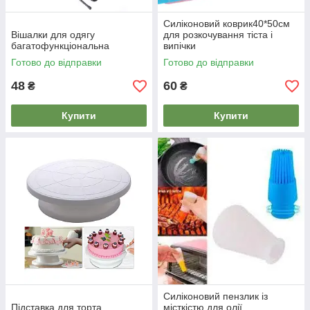
Силіконовий коврик40*50см
Вішалки для одягу
для розкочування тіста і
багатофункціональна
випічки
Готово до відправки
Готово до відправки
48
60
₴
₴
Купити
Купити
Силіконовий пензлик із
Підставка для торта
місткістю для олії