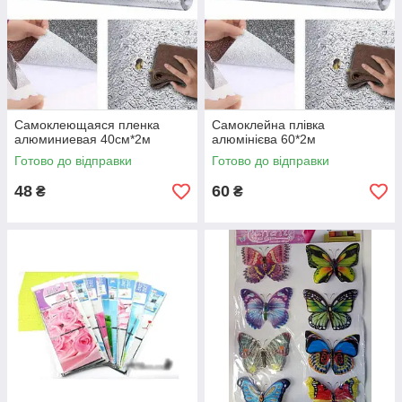
Самоклеющаяся пленка
Самоклейна плівка
алюминиевая 40см*2м
алюмінієва 60*2м
Готово до відправки
Готово до відправки
48
60
₴
₴