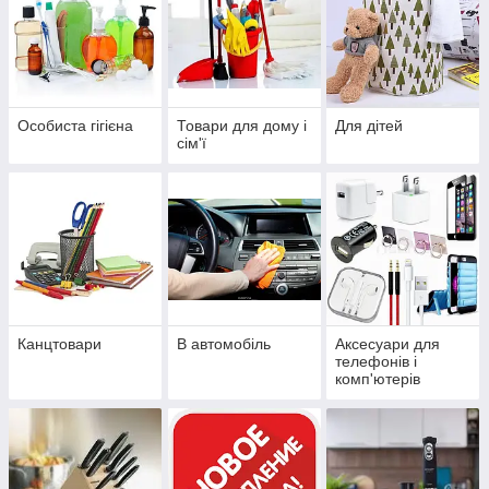
Особиста гігієна
Товари для дому і
Для дітей
сім'ї
Канцтовари
В автомобіль
Аксесуари для
телефонів і
комп'ютерів