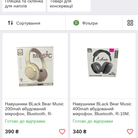
Пляшка та склянка
Товарі для
для напоїв
консервації
Сортування
0
Фільтри
Навушники BLack Bear Music
Навушники BLack Bear Music
200mah вбудований
400mah вбудований
мікрофон, Bluetooth, R-
мікрофон, Bluetooth, R-10M,
10M,AUX
AUX
Готово до відправки
Готово до відправки
390
340
₴
₴