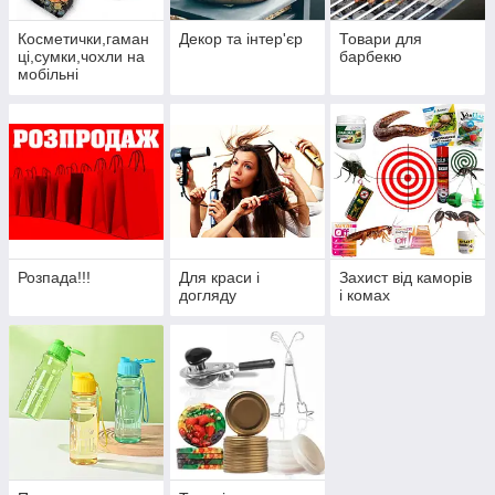
Косметички,гаман
Декор та інтер'єр
Товари для
ці,сумки,чохли на
барбекю
мобільні
телефони.
Розпада!!!
Для краси і
Захист від каморів
догляду
і комах