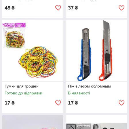
48
37
₴
₴
Гумки для грошей
Ніж з лезом обломным
Готово до відправки
В наявності
17
17
₴
₴