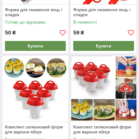
Форма для смаження яєць і
Форма для смаження яєць і
оладок
оладок
Готово до відправки
В наявності
50
59
₴
₴
Купити
Купити
Комплект силіконовий форм
Комплект силіконовий форм
для варіння яблук
для варіння яблук