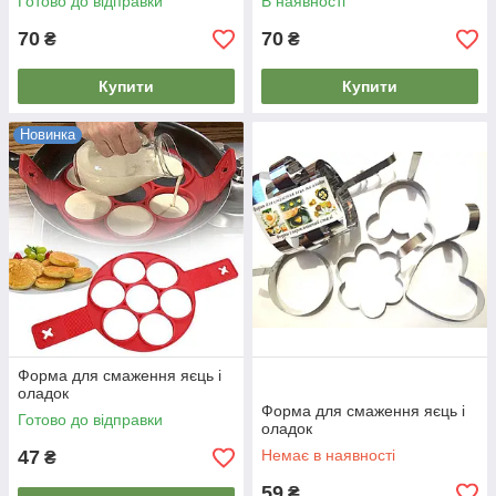
Готово до відправки
В наявності
70
70
₴
₴
Купити
Купити
Новинка
Форма для смаження яєць і
оладок
Форма для смаження яєць і
Готово до відправки
оладок
47
Немає в наявності
₴
59
₴