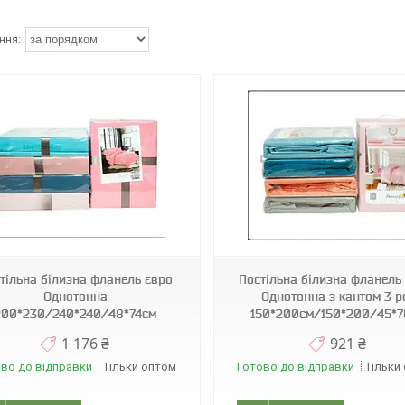
Т0242
Т0240
тільна білизна фланель євро
Постільна білизна фланель 
Однотонна
Однотонна з кантом 3 p
200*230/240*240/48*74см
150*200см/150*200/45*7
1 176 ₴
921 ₴
во до відправки
Тільки оптом
Готово до відправки
Тільки