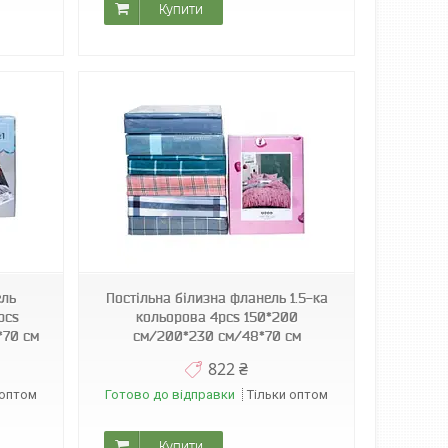
Купити
ель
Постільна білизна фланель 1.5-ка
pcs
кольорова 4pcs 150*200
*70 см
см/200*230 см/48*70 см
822 ₴
 оптом
Готово до відправки
Тільки оптом
Купити