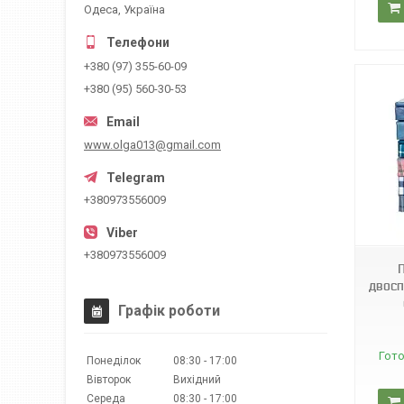
Одеса, Україна
+380 (97) 355-60-09
+380 (95) 560-30-53
www.olga013@gmail.com
+380973556009
Т0239
+380973556009
двосп
Графік роботи
Гото
Понеділок
08:30
17:00
Вівторок
Вихідний
Середа
08:30
17:00