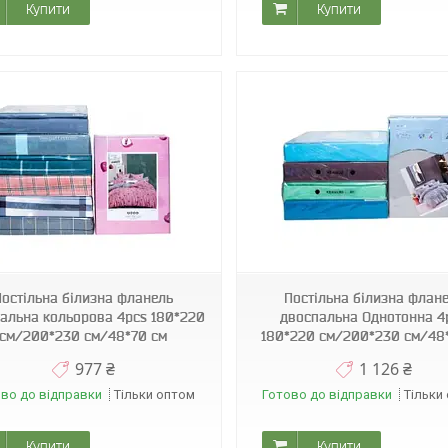
Купити
Купити
Т0238
Т0241
Постільна білизна фланель
Постільна білизна флан
альна кольорова 4pcs 180*220
двоспальна Однотонна 4
см/200*230 см/48*70 см
180*220 см/200*230 см/48
977 ₴
1 126 ₴
во до відправки
Тільки оптом
Готово до відправки
Тільки
Купити
Купити