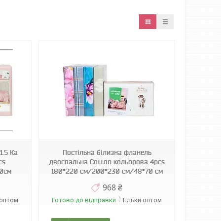
1.5 Ка
Постільна білизна фланель
cs
двоспальна Cotton кольорова 4pcs
0см
180*220 см/200*230 см/48*70 см
968 ₴
 оптом
Готово до відправки
Тільки оптом