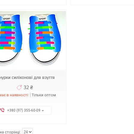
урки силіконові для взуття
32 ₴
ає в наявності
Тільки оптом
+380 (97) 355-60-09