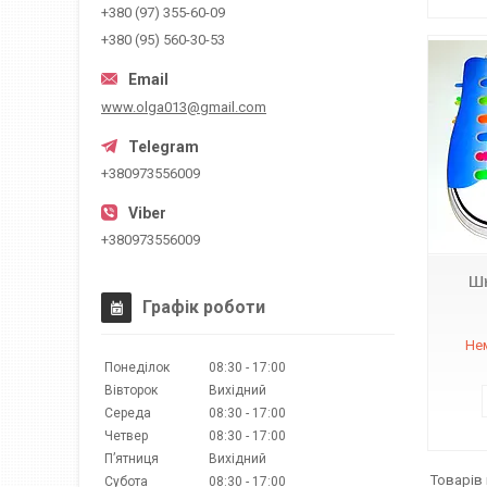
+380 (97) 355-60-09
+380 (95) 560-30-53
www.olga013@gmail.com
+380973556009
+380973556009
Шн
Графік роботи
Нем
Понеділок
08:30
17:00
Вівторок
Вихідний
Середа
08:30
17:00
Четвер
08:30
17:00
Пʼятниця
Вихідний
Субота
08:30
17:00