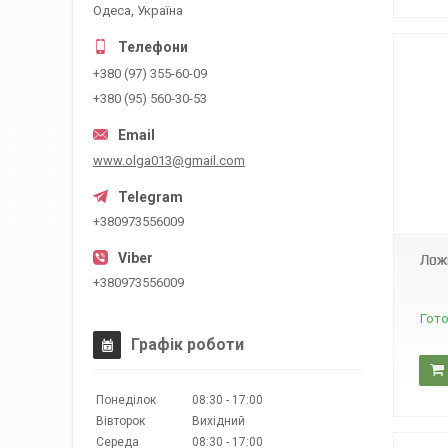
Одеса, Україна
+380 (97) 355-60-09
+380 (95) 560-30-53
www.olga013@gmail.com
А0225
+380973556009
Лож
+380973556009
Гото
Графік роботи
Понеділок
08:30
17:00
Вівторок
Вихідний
Середа
08:30
17:00