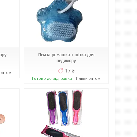
юру
Пемза ромашка + щітка для
педикюру
17 ₴
 оптом
Готово до відправки
Тільки оптом