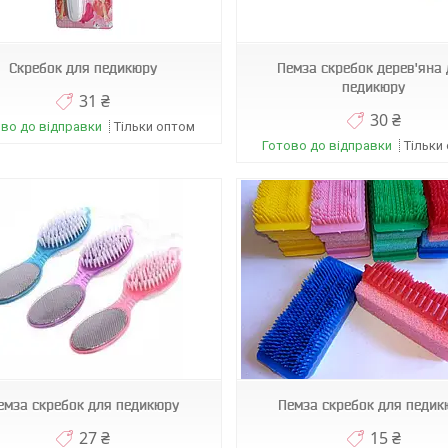
WL355
08977
Скребок для педикюру
Пемза скребок дерев'яна
педикюру
31 ₴
30 ₴
во до відправки
Тільки оптом
Готово до відправки
Тільки
07599
03356
емза скребок для педикюру
Пемза скребок для педик
27 ₴
15 ₴