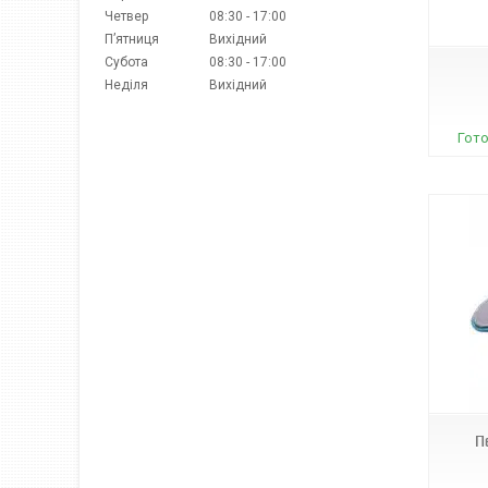
790
Четвер
08:30
17:00
Пʼятниця
Вихідний
Субота
08:30
17:00
Неділя
Вихідний
Гото
WL31
П