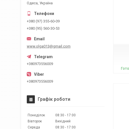
Одеса, Україна
+380 (97) 355-60-09
+380 (95) 560-30-53
03356
www.olga013@gmail.com
+380973556009
Гото
+380973556009
Графік роботи
Понеділок
08:30
17:00
Вівторок
Вихідний
Середа
08:30
17:00