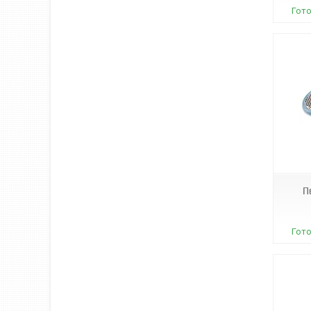
Гото
WL31
П
Гото