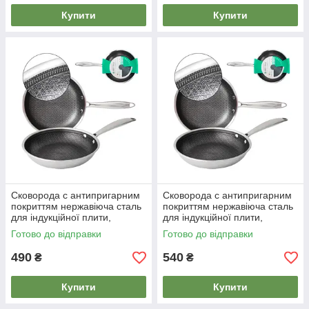
Купити
Купити
Сковорода с антипригарним
Сковорода с антипригарним
покриттям нержавіюча сталь
покриттям нержавіюча сталь
для індукційної плити,
для індукційної плити,
універсальна сковорода для
універсальна сковорода для
Готово до відправки
Готово до відправки
смаження 22см
смаження 24см
490
540
₴
₴
Купити
Купити