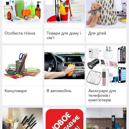
Особиста гігієна
Товари для дому і
Для дітей
сім'ї
Канцтовари
В автомобіль
Аксесуари для
телефонів і
комп'ютерів