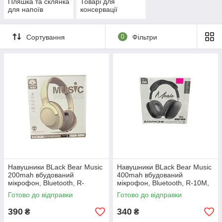
Пляшка та склянка
Товарі для
для напоїв
консервації
Сортування
0
Фільтри
Навушники BLack Bear Music
Навушники BLack Bear Music
200mah вбудований
400mah вбудований
мікрофон, Bluetooth, R-
мікрофон, Bluetooth, R-10M,
10M,AUX
AUX
Готово до відправки
Готово до відправки
390
340
₴
₴