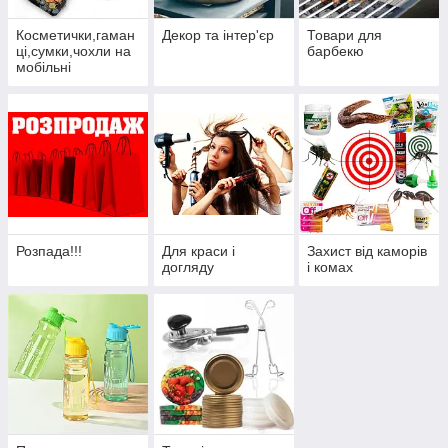
Косметички,гаман
Декор та інтер'єр
Товари для
ці,сумки,чохли на
барбекю
мобільні
телефони.
Розпада!!!
Для краси і
Захист від каморів
догляду
і комах