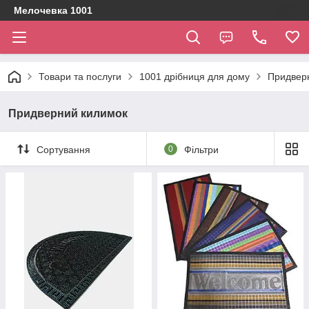
Мелочевка 1001
Товари та послуги
1001 дрібниця для дому
Придвер
Придверний килимок
Сортування
0
Фільтри