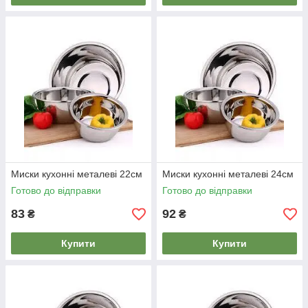
Миски кухонні металеві 22см
Миски кухонні металеві 24см
Готово до відправки
Готово до відправки
83
92
₴
₴
Купити
Купити