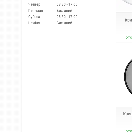
А06799
Четвер
08:30
17:00
Пʼятниця
Вихідний
Субота
08:30
17:00
Кри
Неділя
Вихідний
Гото
А0155
Криш
Гото