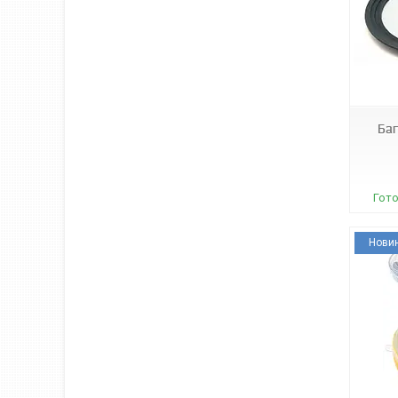
А4821
Баг
Гото
Нови
А09923