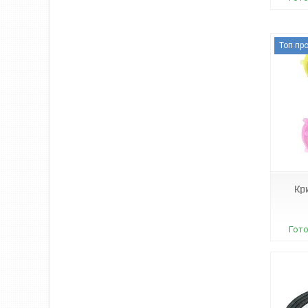
Топ пр
А09923
Кр
Гото