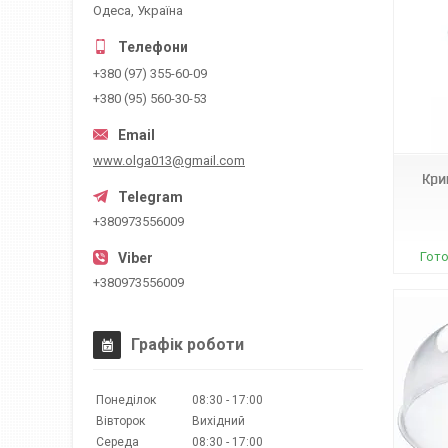
Одеса, Україна
+380 (97) 355-60-09
+380 (95) 560-30-53
Н0452
www.olga013@gmail.com
Кри
+380973556009
Гото
+380973556009
Графік роботи
Понеділок
08:30
17:00
Вівторок
Вихідний
Середа
08:30
17:00