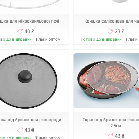
А03277
ММ1196
шка для мікрохвильової печі
Кришка силіконова для ч
40 ₴
23 ₴
во до відправки
Тільки оптом
Готово до відправки
Тільки
05677
431
ка від бризок для сковороди
Екран від бризок для сков
25см
43 ₴
43 ₴
во до відправки
Тільки оптом