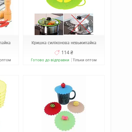
пайка
Кришка силіконова невыкипайка
114 ₴
 оптом
Готово до відправки
Тільки оптом