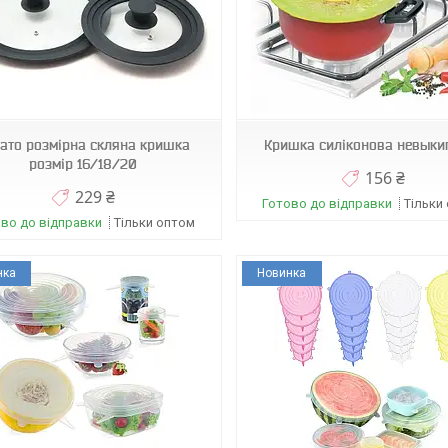
431
432
ато розмірна скляна кришка
Кришка силіконова невыки
розмір 16/18/20
156 ₴
229 ₴
Готово до відправки
Тільки
во до відправки
Тільки оптом
нка
Новинка
А09923
03277