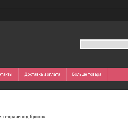
нтакты
Доставка и оплата
Больше товара
 і екрани від бризок