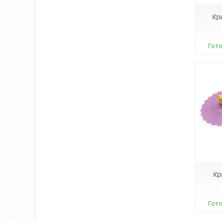
Кр
Гото
Т03277
Кр
Гото