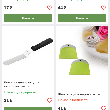
17
44
₴
₴
Купити
Купити
Лопатка для крему та
вершкове масло
Готово до відправки
Шпатель для нарізки тіста
31
Немає в наявності
₴
41
₴