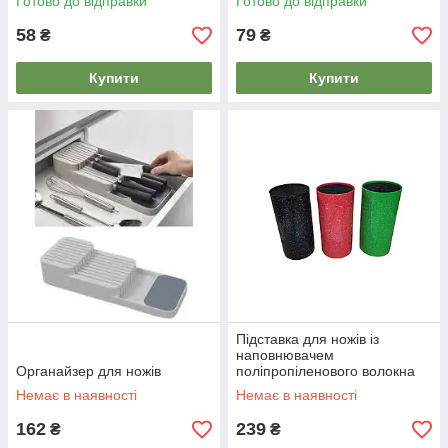
Готово до відправки
Готово до відправки
58
79
₴
₴
Купити
Купити
Підставка для ножів із
наповнювачем
Органайзер для ножів
поліпропіленового волокна
22*11см
Немає в наявності
Немає в наявності
162
239
₴
₴