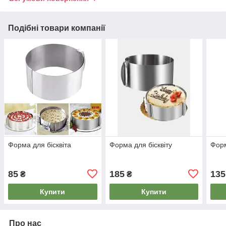
Подібні товари компанії
Форма для бісквіта
Форма для бісквіту
Форм
85
185
135
₴
₴
Купити
Купити
Про нас