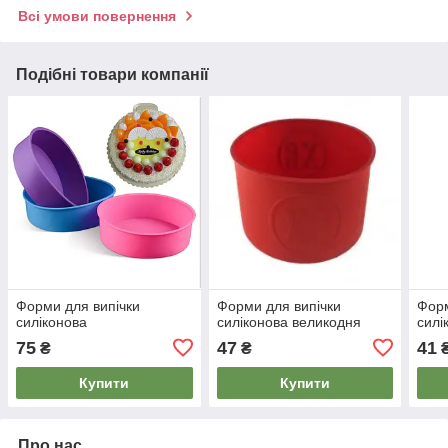
Всі умови повернення
Подібні товари компанії
Форми для випічки
Форми для випічки
Форм
силіконова
силіконова великодня
силі
75
47
41
₴
₴
Купити
Купити
Про нас