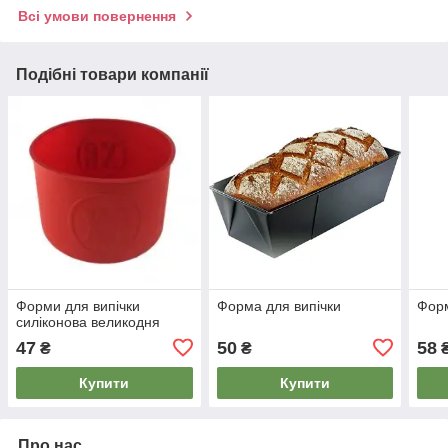
Всі умови повернення
Подібні товари компанії
Форми для випічки
Форма для випічки
Форм
силіконова великодня
47
50
58
₴
₴
Купити
Купити
Про нас