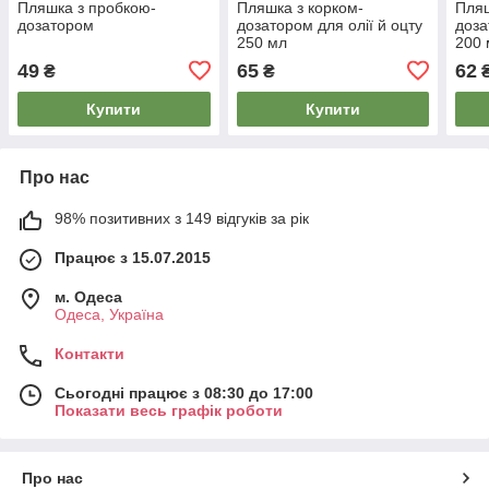
Пляшка з пробкою-
Пляшка з корком-
Пляш
дозатором
дозатором для олії й оцту
доза
250 мл
200 
49
65
62
₴
₴
Купити
Купити
Про нас
98% позитивних з 149 відгуків за рік
Працює з 15.07.2015
м. Одеса
Одеса, Україна
Контакти
Сьогодні працює з 08:30 до 17:00
Показати весь графік роботи
Про нас