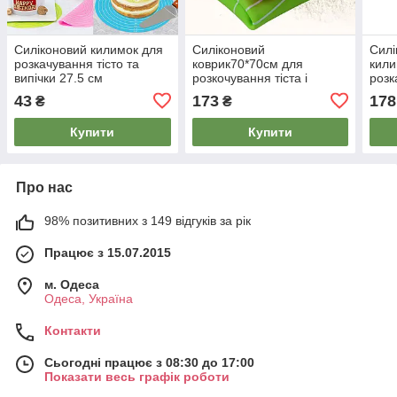
Силіконовий килимок для
Силіконовий
Силі
розкачування тісто та
коврик70*70см для
кили
випічки 27.5 см
розкочування тіста і
розк
випічки
випі
43
173
178
₴
₴
Купити
Купити
Про нас
98% позитивних з 149 відгуків за рік
Працює з 15.07.2015
м. Одеса
Одеса, Україна
Контакти
Сьогодні працює з 08:30 до 17:00
Показати весь графік роботи