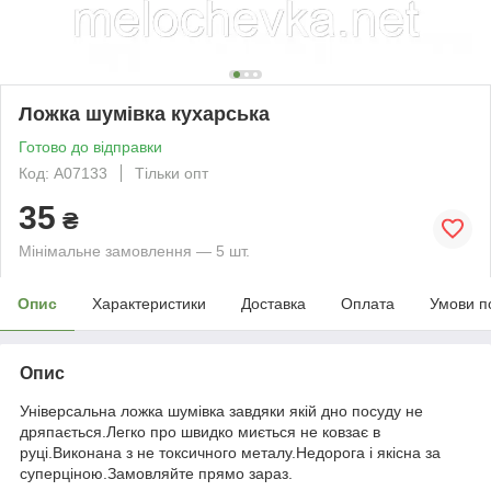
Ложка шумівка кухарська
Готово до відправки
Код: А07133
Тільки опт
35
₴
Мінімальне замовлення — 5 шт.
Опис
Характеристики
Доставка
Оплата
Умови п
Опис
Універсальна ложка шумівка завдяки якій дно посуду не
дряпається.Легко про швидко миється не ковзає в
руці.Виконана з не токсичного металу.Недорога і якісна за
суперціною.Замовляйте прямо зараз.