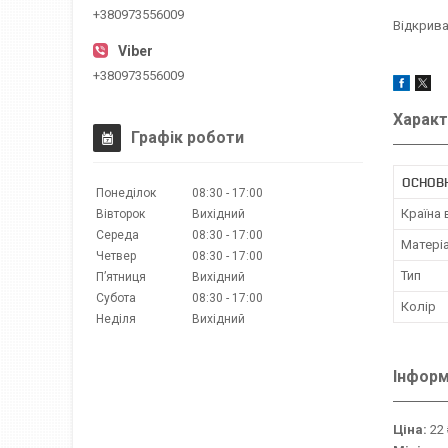
+380973556009
Відкрива
+380973556009
Характ
Графік роботи
ОСНОВ
Понеділок
08:30
17:00
Країна
Вівторок
Вихідний
Середа
08:30
17:00
Матері
Четвер
08:30
17:00
Тип
Пʼятниця
Вихідний
Субота
08:30
17:00
Колір
Неділя
Вихідний
Інформ
Ціна:
22 