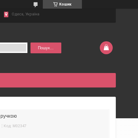
Кошик
Одеса, Україна
Пошук...
 ручкою
м
Код:
М02347