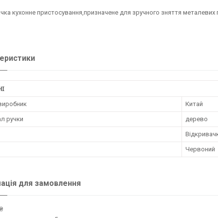
чка кухонне пристосування,призначене для зручного зняття металевих 
еристики
НІ
 виробник
Китай
ал ручки
дерево
Відкривач
Червоний
ація для замовлення
₴