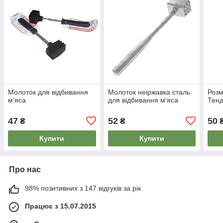
Молоток для відбивання
Молоток неіржавка сталь
Розм
м'яса
для відбивання м'яса
Тен
47
52
50
₴
₴
Купити
Купити
Про нас
98% позитивних з 147 відгуків за рік
Працює з 15.07.2015