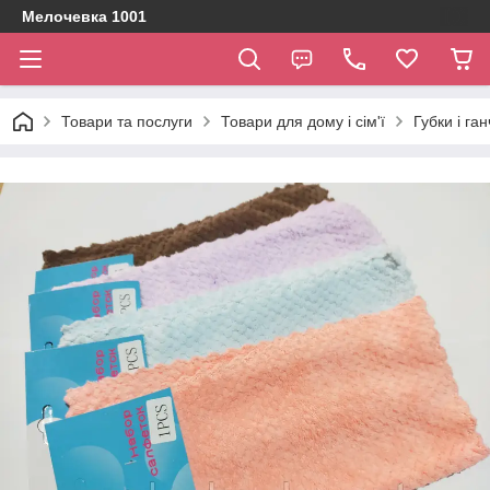
Мелочевка 1001
Товари та послуги
Товари для дому і сім'ї
Губки і га