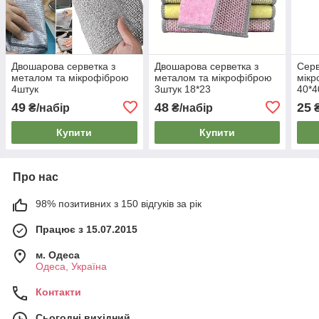
Двошарова серветка з
Двошарова серветка з
Серв
металом та мікрофіброю
металом та мікрофіброю
мікр
4штук
3штук 18*23
40*4
49
48
25
₴/набір
₴/набір
Купити
Купити
Про нас
98% позитивних з 150 відгуків за рік
Працює з 15.07.2015
м. Одеса
Одеса, Україна
Контакти
Сьогодні вихідний