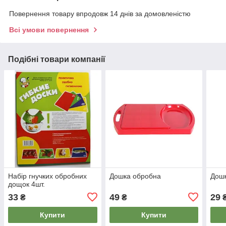
Повернення товару впродовж 14 днів за домовленістю
Всі умови повернення
Подібні товари компанії
Набір гнучких обробних
Дошка обробна
Дошк
дощок 4шт.
33
49
29
₴
₴
Купити
Купити