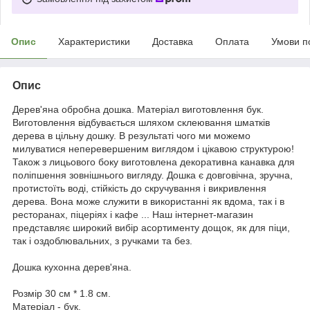
Опис
Характеристики
Доставка
Оплата
Умови п
Опис
Дерев'яна обробна дошка. Матеріал виготовлення бук.
Виготовлення відбувається шляхом склеювання шматків
дерева в цільну дошку. В результаті чого ми можемо
милуватися неперевершеним виглядом і цікавою структурою!
Також з лицьового боку виготовлена декоративна канавка для
поліпшення зовнішнього вигляду. Дошка є довговічна, зручна,
протистоїть воді, стійкість до скручування і викривлення
дерева. Вона може служити в використанні як вдома, так і в
ресторанах, піцеріях і кафе ... Наш інтернет-магазин
представляє широкий вибір асортименту дощок, як для піци,
так і оздоблювальних, з ручками та без.
Дошка кухонна дерев'яна.
Розмір 30 см * 1.8 см.
Матеріал - бук.