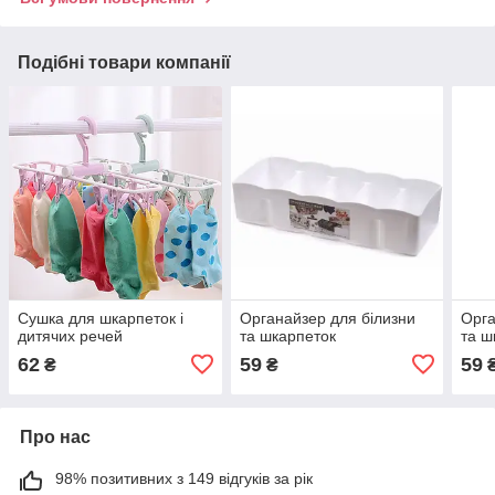
Подібні товари компанії
Сушка для шкарпеток і
Органайзер для білизни
Орга
дитячих речей
та шкарпеток
та ш
62
59
59
₴
₴
Про нас
98% позитивних з 149 відгуків за рік