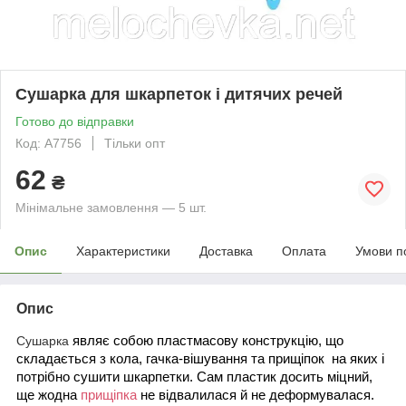
Сушарка для шкарпеток і дитячих речей
Готово до відправки
Код: А7756
Тільки опт
62
₴
Мінімальне замовлення — 5 шт.
Опис
Характеристики
Доставка
Оплата
Умови п
Опис
являє собою пластмасову конструкцію, що
Сушарка
складається з кола, гачка-вішування та прищіпок на яких і
потрібно сушити шкарпетки. Сам пластик досить міцний,
ще жодна
прищіпка
не відвалилася й не деформувалася.