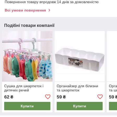
Повернення товару впродовж 14 днів за домовленістю
Всі умови повернення
Подібні товари компанії
Сушка для шкарпеток і
Органайзер для білизни
Орга
дитячих речей
та шкарпеток
та ш
62
59
59
₴
₴
Купити
Купити