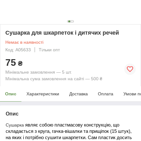
Сушарка для шкарпеток і дитячих речей
Немає в наявності
Код: А05633
Тільки опт
75
₴
Мінімальне замовлення — 5 шт.
Мінімальна сума замовлення на сайті — 500 ₴
Опис
Характеристики
Доставка
Оплата
Умови п
Опис
являє собою пластмасову конструкцію, що
Сушарка
складається з круга, гачка-вішалки та прищіпок (15 штук),
на яких і потрібно сушити шкарпетки. Сам пластик досить