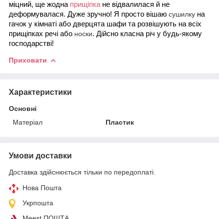
міцний, ще жодна
прищіпка
не відвалилася й не
деформувалася. Дуже зручно! Я просто вішаю
на
сушилку
гачок у кімнаті або дверцята шафи та розвішують на всіх
прищіпках речі або
. Дійсно класна річ у будь-якому
носки
господарстві!
Приховати
Характеристики
Основні
Матеріал
Пластик
Умови доставки
Доставка здійснюється тільки по передоплаті.
Нова Пошта
Укрпошта
Meest ПОШТА