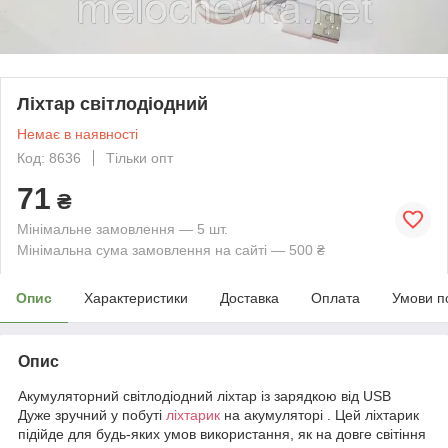
Ліхтар світлодіодний
Немає в наявності
Код: 8636
Тільки опт
71
₴
Мінімальне замовлення — 5 шт.
Мінімальна сума замовлення на сайті — 500 ₴
Опис
Характеристики
Доставка
Оплата
Умови п
Опис
Акумуляторний світлодіодний ліхтар із зарядкою від USB
Дуже зручний у побуті
ліхтарик
на акумуляторі . Цей ліхтарик
підійде для будь-яких умов використання, як на довге світіння