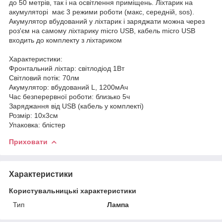
до 50 метрів, так і на освітлення приміщень. Ліхтарик на
акумуляторі має 3 режими роботи (макс, середній, sos).
Акумулятор вбудований у ліхтарик і заряджати можна через
роз'єм на самому ліхтарику micro USB, кабель micro USB
входить до комплекту з ліхтариком
Характеристики:
Фронтальний ліхтар: світлодіод 1Вт
Світловий потік: 70лм
Акумулятор: вбудований L, 1200мАч
Час безперервної роботи: близько 5ч
Заряджання від USB (кабель у комплекті)
Розмір: 10х3см
Упаковка: блістер
Приховати
Характеристики
Користувальницькі характеристики
Тип
Лампа