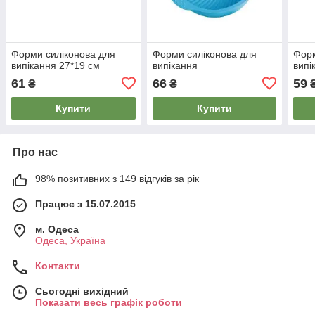
Форми силіконова для
Форми силіконова для
Форм
випікання 27*19 см
випікання
випі
61
66
59
₴
₴
Купити
Купити
Про нас
98% позитивних з 149 відгуків за рік
Працює з 15.07.2015
м. Одеса
Одеса, Україна
Контакти
Сьогодні вихідний
Показати весь графік роботи