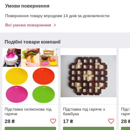
Умови повернення
Повернення товару впродовж 14 днів за домовленістю
Всі умови повернення
Подібні товари компанії
Підставка силіконова під
Підставка під гаряче з
Підс
гаряче
бамбука
гаря
28
17
28
₴
₴