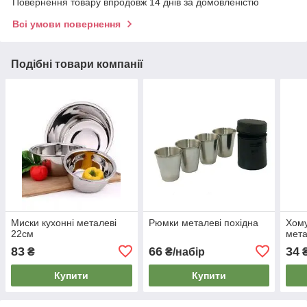
Повернення товару впродовж 14 днів за домовленістю
Всі умови повернення
Подібні товари компанії
Миски кухонні металеві
Рюмки металеві похідна
Хому
22см
мета
83
66
34
₴
₴/набір
₴
Купити
Купити