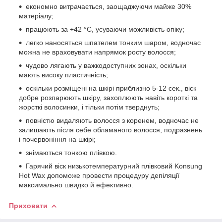
економно витрачається, заощаджуючи майже 30%
матеріалу;
працюють за +42 °C, усуваючи можливість опіку;
легко наносяться шпателем тонким шаром, водночас
можна не враховувати напрямок росту волосся;
чудово лягають у важкодоступних зонах, оскільки
мають високу пластичність;
оскільки розміщені на шкірі приблизно 5-12 сек., віск
добре розпарюють шкіру, захоплюють навіть короткі та
жорсткі волосинки, і тільки потім тверднуть;
повністю видаляють волосся з коренем, водночас не
залишають після себе обламаного волосся, подразнень
і почервоніння на шкірі;
знімаються тонкою плівкою.
Гарячий віск низькотемпературний плівковий Konsung
Hot Wax допоможе провести процедуру депіляції
максимально швидко й ефективно.
Приховати