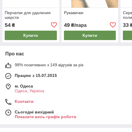
Перчатки для удаления
Рукавички
Серв
шерсти
поли
54
49
33
₴
₴/пара
Купити
Купити
Про нас
98% позитивних з 149 відгуків за рік
Працює з 15.07.2015
м. Одеса
Одеса, Україна
Контакти
Сьогодні вихідний
Показати весь графік роботи