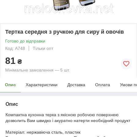
Тертка середня з ручкою для сиру й овочів
Готово до відправки
Код: А748
Тільки опт
81
₴
Мінімальне замовлення — 5 шт.
Опис
Характеристики
Доставка
Оплата
Умови п
Опис
Компактна кухонна терка з якісною робочою поверхнею
дозволить Вам швидко і акуратно натерти необхідний продукт
Матеріал: нержавіюча сталь, пластик