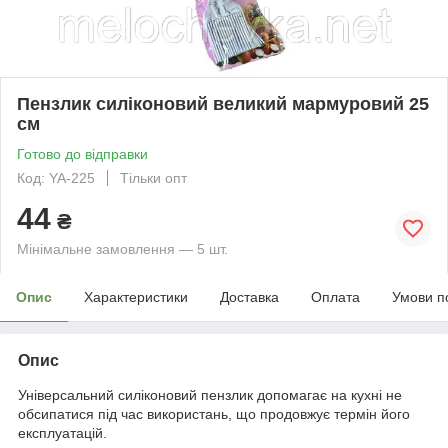
Пензлик силіконовий великий мармуровий 25
см
Готово до відправки
Код: YA-225
Тільки опт
44
₴
Мінімальне замовлення — 5 шт.
Опис
Характеристики
Доставка
Оплата
Умови п
Опис
Універсальний силіконовий пензлик допомагає на кухні не
обсипатися під час використань, що продовжує термін його
експлуатацій.