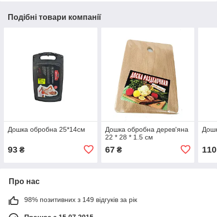
Подібні товари компанії
Дошка обробна 25*14см
Дошка обробна дерев'яна
Дошк
22 * 28 * 1.5 см
93
67
110
₴
₴
Про нас
98% позитивних з 149 відгуків за рік
Працює з 15.07.2015