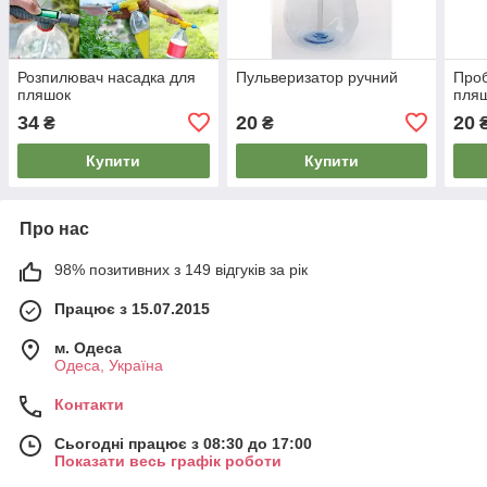
Розпилювач насадка для
Пульверизатор ручний
Проб
пляшок
пля
34
20
20
₴
₴
Купити
Купити
Про нас
98% позитивних з 149 відгуків за рік
Працює з 15.07.2015
м. Одеса
Одеса, Україна
Контакти
Сьогодні працює з 08:30 до 17:00
Показати весь графік роботи