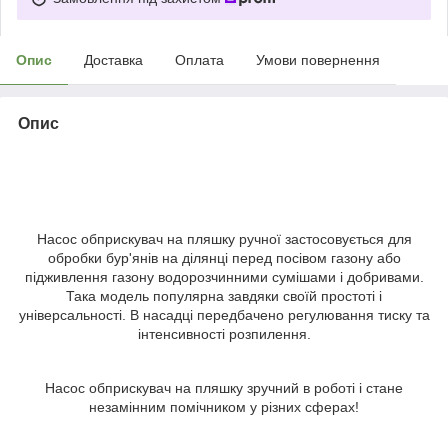
Опис
Доставка
Оплата
Умови повернення
Опис
Насос обприскувач на пляшку ручної застосовується для
обробки бур'янів на ділянці перед посівом газону або
підживлення газону водорозчинними сумішами і добривами.
Така модель популярна завдяки своїй простоті і
універсальності. В насадці передбачено регулювання тиску та
інтенсивності розпилення.
Насос обприскувач на пляшку зручний в роботі і стане
незамінним помічником у різних сферах!