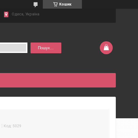
Кошик
Одеса, Україна
Пошук...
м
Код:
5029