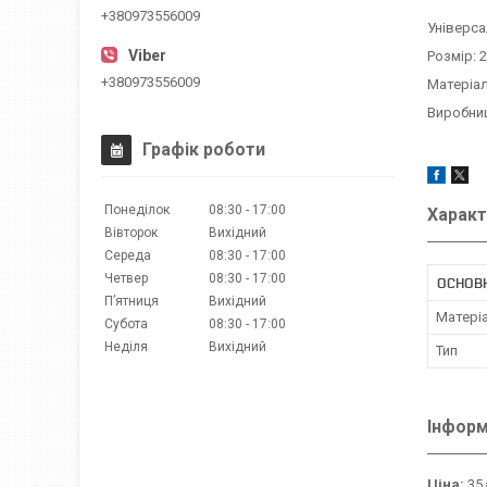
+380973556009
Універса
Розмір: 
+380973556009
Матеріал
Виробни
Графік роботи
Понеділок
08:30
17:00
Характ
Вівторок
Вихідний
Середа
08:30
17:00
Четвер
08:30
17:00
ОСНОВН
Пʼятниця
Вихідний
Матері
Субота
08:30
17:00
Неділя
Вихідний
Тип
Інформ
Ціна:
35 