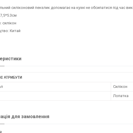
льний силіконовий пензлик допомагає на кухні не обсипатися під час ви
27,5*5.3см
: силікон
цтво: Китай
еристики
І АТРИБУТИ
ал
Силікон
Лопатка
ація для замовлення
₴