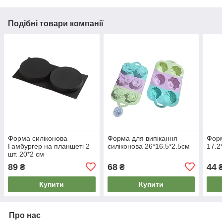
Подібні товари компанії
Форма силіконова
Форма для випікання
Форм
Гамбургер на планшеті 2
силіконова 26*16.5*2.5см
17.2
шт. 20*2 см
89
68
44
₴
₴
Купити
Купити
Про нас