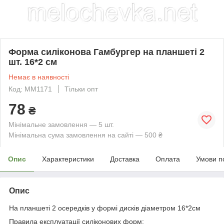
Форма силіконова Гамбургер на планшеті 2
шт. 16*2 см
Немає в наявності
Код: ММ1171
Тільки опт
78
₴
Мінімальне замовлення — 5 шт.
Мінімальна сума замовлення на сайті — 500 ₴
Опис
Характеристики
Доставка
Оплата
Умови п
Опис
На планшеті 2 осередків у формі дисків діаметром 16*2см
Правила експлуатації силіконових форм: