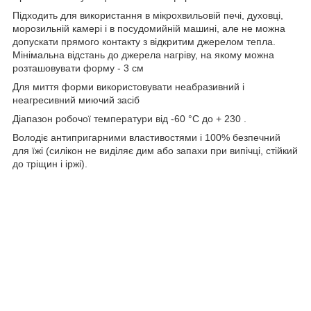
Підходить для використання в мікрохвильовій печі, духовці,
морозильній камері і в посудомийній машині, але не можна
допускати прямого контакту з відкритим джерелом тепла.
Мінімальна відстань до джерела нагріву, на якому можна
розташовувати форму - 3 см
Для миття форми використовувати неабразивний і
неагресивний миючий засіб
Діапазон робочої температури від -60 °C до + 230 .
Володіє антипригарними властивостями і 100% безпечний
для їжі (силікон не виділяє дим або запахи при випічці, стійкий
до тріщин і іржі).