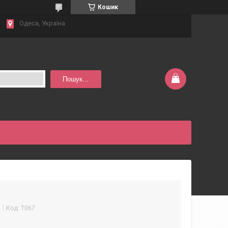
Кошик
Одеса, Україна
Пошук...
м
Код:
Т067