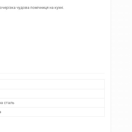
очерізка чудова помічниця на кухні.
а сталь
а