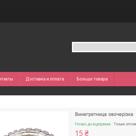
нтакты
Доставка и оплата
Больше товара
Винегретница овочерізка
Готово до відправки
Тільки опто
15 ₴