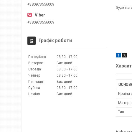
+380973556009
Будь наг
+380973556009
Графік роботи
Понеділок
08:30
17:00
Вівторок
Вихідний
Характ
Середа
08:30
17:00
Четвер
08:30
17:00
Пʼятниця
Вихідний
ОСНОВ
Субота
08:30
17:00
Країна
Неділя
Вихідний
Матері
Тип