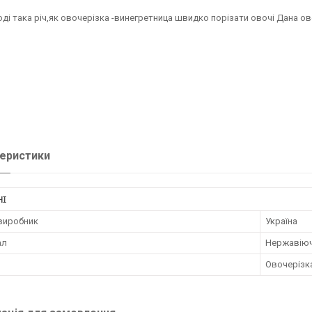
оді така річ,як овочерізка -винегретница швидко порізати овочі Дана ов
еристики
НІ
 виробник
Україна
ал
Нержавіюч
Овочерізк