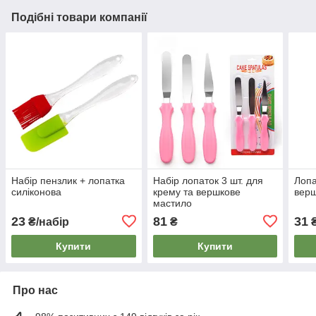
Подібні товари компанії
Набір пензлик + лопатка
Набір лопаток 3 шт. для
Лопа
силіконова
крему та вершкове
вер
мастило
23
81
31
₴/набір
₴
Купити
Купити
Про нас