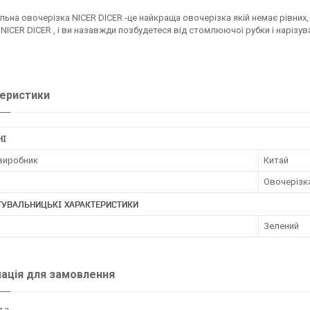
льна овочерізка NICER DICER -це найкраща овочерізка якій немає рівних
NICER DICER , і ви назавжди позбудетеся від стомлюючої рубки і нарізув
еристики
НІ
 виробник
Китай
Овочерізк
ТУВАЛЬНИЦЬКІ ХАРАКТЕРИСТИКИ
Зелений
ація для замовлення