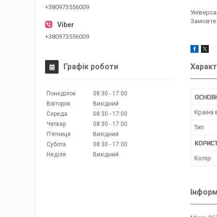
+380973556009
Універса
Замовте 
+380973556009
Графік роботи
Характ
Понеділок
08:30
17:00
ОСНОВ
Вівторок
Вихідний
Країна
Середа
08:30
17:00
Четвер
08:30
17:00
Тип
Пʼятниця
Вихідний
КОРИС
Субота
08:30
17:00
Неділя
Вихідний
Колір
Інформ