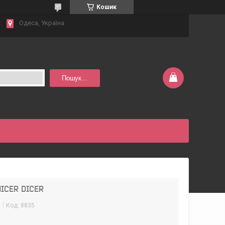
Кошик
Одеса, Україна
Пошук...
NICER DICER
м
Код:
8835