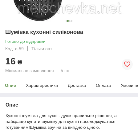
Шумівка кухонні силіконова
Готово до відправки
Код: с-59
Тільки опт
16
₴
Мінімальне замовлення — 5 шт.
Опис
Характеристики
Доставка
Оплата
Умови п
Опис
Кухонні шумівка для кухні - дуже правильне рішення, а
найкраще купити шумівку для кухні і насолоджуватися
готуванням!Шумівка зручна за вигідною ціною.