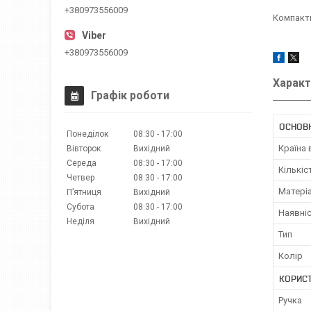
+380973556009
Компактн
+380973556009
Характ
Графік роботи
ОСНОВ
Понеділок
08:30
17:00
Країна
Вівторок
Вихідний
Середа
08:30
17:00
Кількіс
Четвер
08:30
17:00
Матері
Пʼятниця
Вихідний
Субота
08:30
17:00
Наявніс
Неділя
Вихідний
Тип
Колір
КОРИС
Ручка