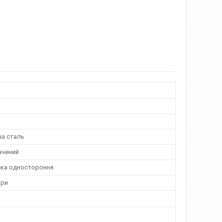
а сталь
ачений
ска одностороння
ори