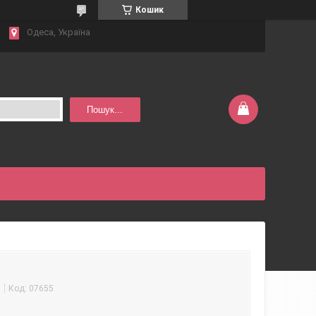
Кошик
Одеса, Україна
Пошук...
м
Код:
07655