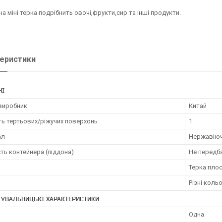
а міні терка подрібнить овочі,фрукти,сир та інші продукти.
еристики
НІ
 виробник
Китай
ть тертьових/ріжучих поверхонь
1
ал
Нержавіюч
ть контейнера (піддона)
Не передб
Терка пло
Різні коль
ТУВАЛЬНИЦЬКІ ХАРАКТЕРИСТИКИ
Одна