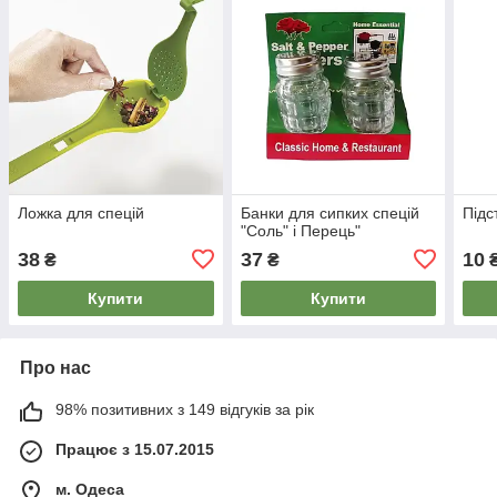
Ложка для спецій
Банки для сипких спецій
Підс
"Соль" і Перець"
38
37
10
₴
₴
Купити
Купити
Про нас
98% позитивних з 149 відгуків за рік
Працює з 15.07.2015
м. Одеса