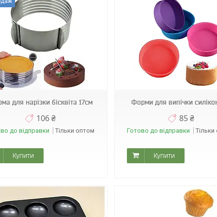
одаж
Н0679
М7833
ма для нарізки бісквіта 17см
Форми для випічки силіко
106 ₴
85 ₴
во до відправки
Тільки оптом
Готово до відправки
Тільки
Купити
Купити