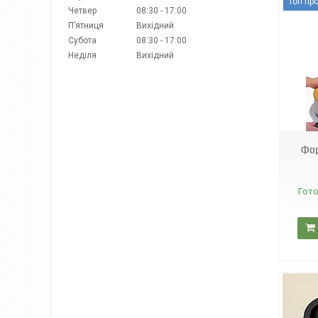
Топ пр
Четвер
08:30
17:00
Пʼятниця
Вихідний
Субота
08:30
17:00
Неділя
Вихідний
537
Фор
Гото