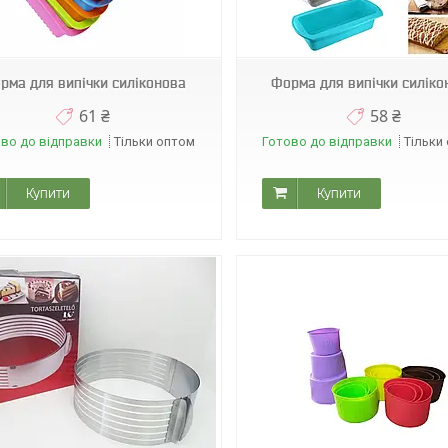
0986
рма для випічки силіконова
Форма для випічки силіко
61 ₴
58 ₴
во до відправки
Тільки оптом
Готово до відправки
Тільки
Купити
Купити
1098
А07725