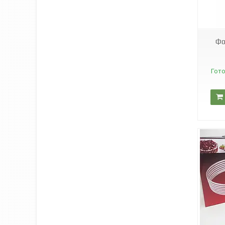
Т04677
Фо
Гото
0188