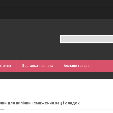
нтакты
Доставка и оплата
Больше товара
ки для випічки і смаження яєц і оладок