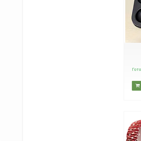
YA-932
Гото