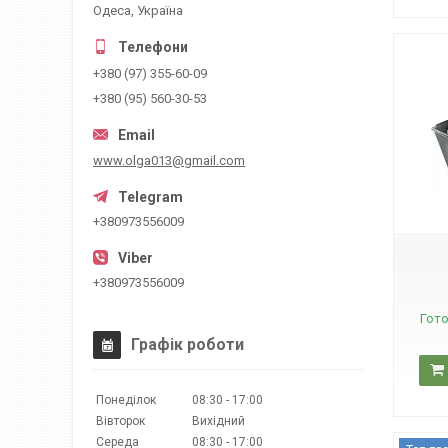
Одеса, Україна
+380 (97) 355-60-09
+380 (95) 560-30-53
www.olga013@gmail.com
А03411
+380973556009
+380973556009
Гото
Графік роботи
Понеділок
08:30
17:00
Вівторок
Вихідний
Середа
08:30
17:00