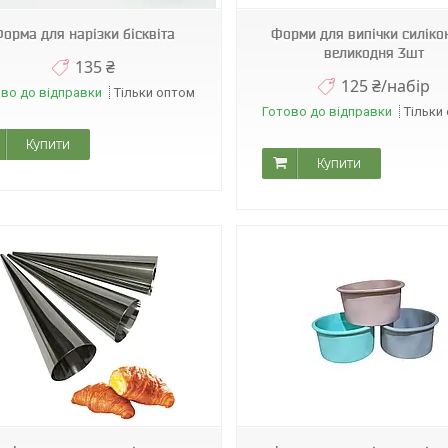
орма для нарізки бісквіта
Форми для випічки силіко
великодня 3шт
135 ₴
125 ₴/набір
во до відправки
Тільки оптом
Готово до відправки
Тільки
Купити
Купити
Н0893
1098