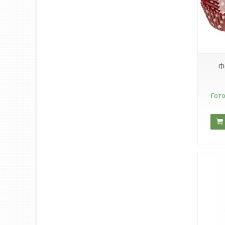
1331
Ф
Гото